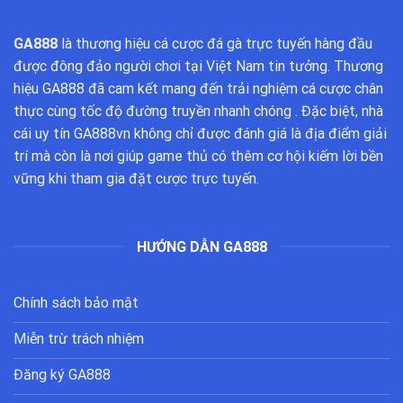
tính
điểm
GA888
là thương hiệu cá cược đá gà trực tuyến hàng đầu
từ
A
được đông đảo người chơi tại Việt Nam tin tưởng. Thương
đến
hiệu GA888 đã cam kết mang đến trải nghiệm cá cược chân
Z
thực cùng tốc độ đường truyền nhanh chóng . Đặc biệt, nhà
cái uy tín GA888vn không chỉ được đánh giá là địa điểm giải
trí mà còn là nơi giúp game thủ có thêm cơ hội kiếm lời bền
vững khi tham gia đặt cược trực tuyến.
HƯỚNG DẪN GA888
Chính sách bảo mật
Miễn trừ trách nhiệm
Đăng ký GA888