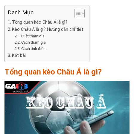
Danh Mục
Tổng quan kèo Châu Á là gì?
Kèo Châu Á là gì? Hướng dẫn chi tiết
Luật tham gia
Cách tham gia
Cách tính điểm
Kết bài
Tổng quan kèo Châu Á là gì?