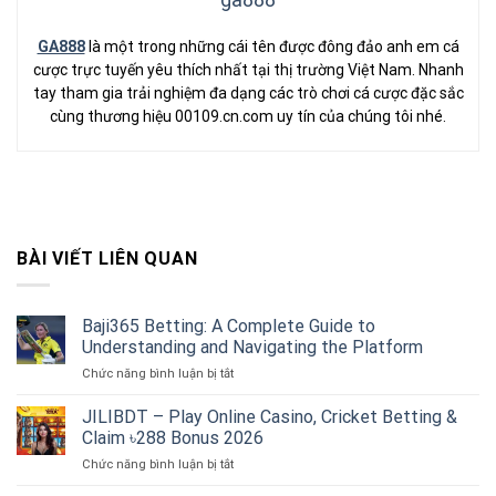
GA888
là một trong những cái tên được đông đảo anh em cá
cược trực tuyến yêu thích nhất tại thị trường Việt Nam. Nhanh
tay tham gia trải nghiệm đa dạng các trò chơi cá cược đặc sắc
cùng thương hiệu 00109.cn.com uy tín của chúng tôi nhé.
BÀI VIẾT LIÊN QUAN
Baji365 Betting: A Complete Guide to
Understanding and Navigating the Platform
ở
Chức năng bình luận bị tắt
Baji365
Betting:
JILIBDT – Play Online Casino, Cricket Betting &
A
Claim ৳288 Bonus 2026
Complete
ở
Chức năng bình luận bị tắt
Guide
JILIBDT
to