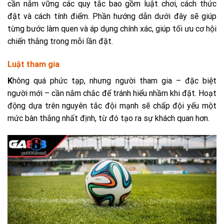
cần nắm vững các quy tắc bao gồm luật chơi, cách thức
đặt và cách tính điểm. Phần hướng dẫn dưới đây sẽ giúp
từng bước làm quen và áp dụng chính xác, giúp tối ưu cơ hội
chiến thắng trong mỗi lần đặt.
Luật tham gia
K
hông quá phức tạp, nhưng người tham gia – đặc biệt
người mới – cần nắm chắc để tránh hiểu nhầm khi đặt. Hoạt
động dựa trên nguyên tắc đội mạnh sẽ chấp đội yếu một
mức bàn thắng nhất định, từ đó tạo ra sự khách quan hơn.