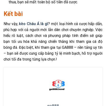
thua, bạn sẽ mất toàn bộ số tiền đã cược.
Kết bài
Như vậy,
kèo Châu Á là gì
? một loại hình cá cược hấp dẫn,
phù hợp với cả người mới lẫn dân chơi chuyên nghiệp. Việc
hiểu rõ luật, cách chơi và phương pháp tính điểm sẽ giúp
bạn tối ưu hóa khả năng chiến thắng khi tham gia cá độ
bóng đá. Đặc biệt, khi tham gia tại GA888 – nền tảng uy tín
– bạn sẽ được cung cấp bảng tỷ lệ minh bạch, hỗ trợ người
chơi tối đa trong từng lựa chọn.!
ga888