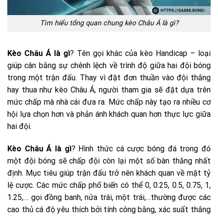
Tìm hiểu tổng quan chung kèo Châu Á là gì?
Kèo Châu Á là gì
? Tên gọi khác của kèo Handicap – loại
giúp cân bằng sự chênh lệch về trình độ giữa hai đội bóng
trong một trận đấu. Thay vì đặt đơn thuần vào đội thắng
hay thua như kèo Châu Á, người tham gia sẽ đặt dựa trên
mức chấp mà nhà cái đưa ra. Mức chấp này tạo ra nhiều cơ
hội lựa chọn hơn và phản ánh khách quan hơn thực lực giữa
hai đội.
Kèo Châu Á là gì
? Hình thức cá cược bóng đá trong đó
một đội bóng sẽ chấp đội còn lại một số bàn thắng nhất
định. Mục tiêu giúp trận đấu trở nên khách quan về mặt tỷ
lệ cược. Các mức chấp phổ biến có thể 0, 0.25, 0.5, 0.75, 1,
1.25,… gọi đồng banh, nửa trái, một trái,…thường được các
cao thủ cá độ yêu thích bởi tính công bằng, xác suất thắng