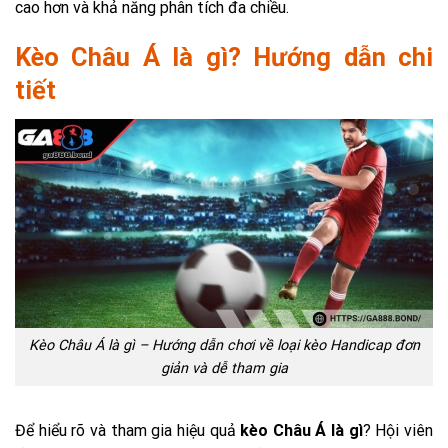
cao hơn và khả năng phân tích đa chiều.
Kèo Châu Á là gì? Hướng dẫn chi
tiết
Kèo Châu Á là gì – Hướng dẫn chơi về loại kèo Handicap đơn
giản và dễ tham gia
Để hiểu rõ và tham gia hiệu quả
kèo Châu Á là gì
? Hội viên