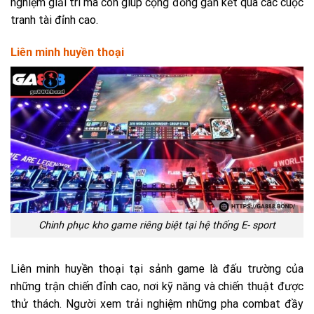
nghiệm giải trí mà còn giúp cộng đồng gắn kết qua các cuộc
tranh tài đỉnh cao.
Liên minh huyền thoại
Chinh phục kho game riêng biệt tại hệ thống E- sport
Liên minh huyền thoại tại sảnh game là đấu trường của
những trận chiến đỉnh cao, nơi kỹ năng và chiến thuật được
thử thách. Người xem trải nghiệm những pha combat đầy