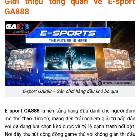
Giới thiệu tổng quan về E-sport
GA888
E-sport GA888 – Sân chơi hàng đầu khó bỏ qua
E-sport GA888
là nền tảng hàng đầu dành cho người đam
mê thể thao điện tử, mang đến trải nghiệm giải trí hấp dẫn
với đa dạng lựa chọn kèo cược và tỷ lệ cạnh tranh nổi bật.
Nơi đây thu hút cộng đồng game thủ với không gian thi đấu