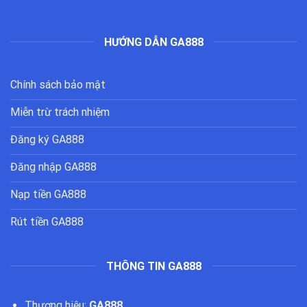
HƯỚNG DẪN GA888
Chính sách bảo mật
Miễn trừ trách nhiệm
Đăng ký GA888
Đăng nhập GA888
Nạp tiền GA888
Rút tiền GA888
THÔNG TIN GA888
Thương hiệu:
GA888