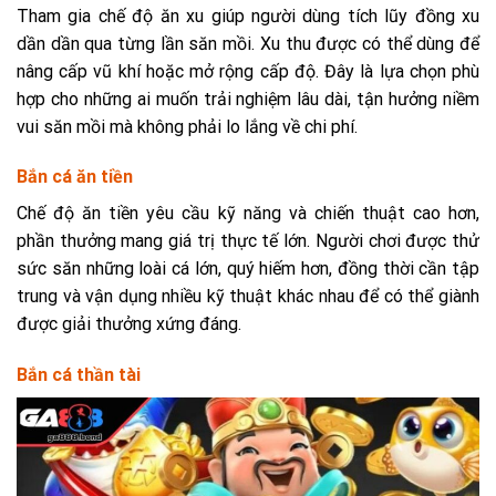
Tham gia chế độ ăn xu giúp người dùng tích lũy đồng xu
dần dần qua từng lần săn mồi. Xu thu được có thể dùng để
nâng cấp vũ khí hoặc mở rộng cấp độ. Đây là lựa chọn phù
hợp cho những ai muốn trải nghiệm lâu dài, tận hưởng niềm
vui săn mồi mà không phải lo lắng về chi phí.
Bắn cá ăn tiền
Chế độ ăn tiền yêu cầu kỹ năng và chiến thuật cao hơn,
phần thưởng mang giá trị thực tế lớn. Người chơi được thử
sức săn những loài cá lớn, quý hiếm hơn, đồng thời cần tập
trung và vận dụng nhiều kỹ thuật khác nhau để có thể giành
được giải thưởng xứng đáng.
Bắn cá thần tài