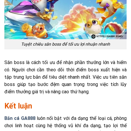
Tuyệt chiêu săn boss để tối ưu lợi nhuận nhanh
Săn boss là cách tối ưu để nhận phần thưởng lớn và hiếm
có. Người chơi cần theo dõi thời điểm boss xuất hiện và
tập trung lực bắn để tiêu diệt nhanh nhất. Việc ưu tiên săn
boss giúp tạo bước đệm quan trọng trong việc tích lũy
điểm thưởng giá trị và nâng cao thứ hạng.
Kết luận
Bắn cá GA888
luôn nổi bật với đa dạng thể loại cá, phòng
chơi linh hoạt cùng hệ thống vũ khí đa dạng, tạo lợi thế