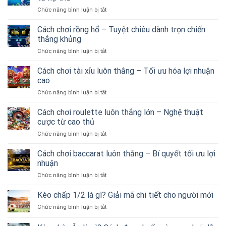
–
ở
Chức năng bình luận bị tắt
Trải
Game
nghiệm
bắn
Cách chơi rồng hổ – Tuyệt chiêu dành trọn chiến
săn
cá
thưởng
thắng khủng
online
hấp
ở
Chức năng bình luận bị tắt
–
dẫn
Cách
Bí
từng
chơi
Cách chơi tài xỉu luôn thắng – Tối ưu hóa lợi nhuận
kíp
giây
rồng
săn
cao
hổ
boss
ở
Chức năng bình luận bị tắt
–
cực
Cách
Tuyệt
khủng
chơi
Cách chơi roulette luôn thắng lớn – Nghệ thuật
chiêu
từ
tài
dành
cược từ cao thủ
xạ
xỉu
trọn
thủ
ở
Chức năng bình luận bị tắt
luôn
chiến
Cách
thắng
thắng
chơi
Cách chơi baccarat luôn thắng – Bí quyết tối ưu lợi
–
khủng
roulette
Tối
nhuận
luôn
ưu
ở
Chức năng bình luận bị tắt
thắng
hóa
Cách
lớn
lợi
chơi
Kèo chấp 1/2 là gì? Giải mã chi tiết cho người mới
–
nhuận
baccarat
Nghệ
cao
ở
Chức năng bình luận bị tắt
luôn
thuật
Kèo
thắng
cược
chấp