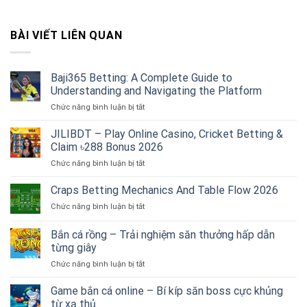
BÀI VIẾT LIÊN QUAN
Baji365 Betting: A Complete Guide to
Understanding and Navigating the Platform
ở
Chức năng bình luận bị tắt
Baji365
Betting:
JILIBDT – Play Online Casino, Cricket Betting &
A
Claim ৳288 Bonus 2026
Complete
ở
Chức năng bình luận bị tắt
Guide
JILIBDT
to
–
Craps Betting Mechanics And Table Flow 2026
Understanding
Play
and
ở
Chức năng bình luận bị tắt
Online
Navigating
Craps
Casino,
the
Betting
Bắn cá rồng – Trải nghiệm săn thưởng hấp dẫn
Cricket
Platform
Mechanics
Betting
từng giây
And
&
ở
Chức năng bình luận bị tắt
Table
Claim
Bắn
Flow
৳288
cá
2026
Game bắn cá online – Bí kíp săn boss cực khủng
Bonus
rồng
từ xạ thủ
2026