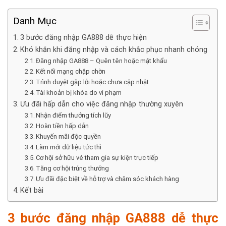
Danh Mục
3 bước đăng nhập GA888 dễ thực hiện
Khó khăn khi đăng nhập và cách khắc phục nhanh chóng
Đăng nhập GA888 – Quên tên hoặc mật khẩu
Kết nối mạng chập chờn
Trình duyệt gặp lỗi hoặc chưa cập nhật
Tài khoản bị khóa do vi phạm
Ưu đãi hấp dẫn cho việc đăng nhập thường xuyên
Nhận điểm thưởng tích lũy
Hoàn tiền hấp dẫn
Khuyến mãi độc quyền
Làm mới dữ liệu tức thì
Cơ hội sở hữu vé tham gia sự kiện trực tiếp
Tăng cơ hội trúng thưởng
Ưu đãi đặc biệt về hỗ trợ và chăm sóc khách hàng
Kết bài
3 bước đăng nhập GA888 dễ thực