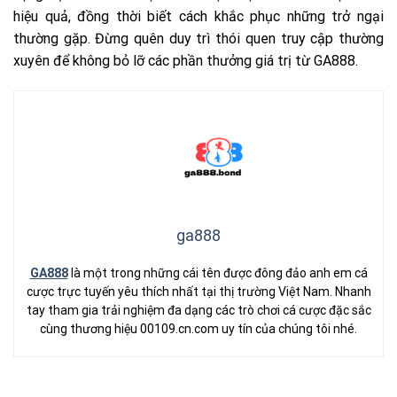
hiệu quả, đồng thời biết cách khắc phục những trở ngại
thường gặp. Đừng quên duy trì thói quen truy cập thường
xuyên để không bỏ lỡ các phần thưởng giá trị từ GA888.
ga888
GA888
là một trong những cái tên được đông đảo anh em cá
cược trực tuyến yêu thích nhất tại thị trường Việt Nam. Nhanh
tay tham gia trải nghiệm đa dạng các trò chơi cá cược đặc sắc
cùng thương hiệu 00109.cn.com uy tín của chúng tôi nhé.