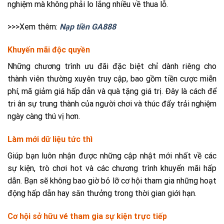
nghiệm mà không phải lo lắng nhiều về thua lỗ.
>>>Xem thêm:
Nạp tiền GA888
Khuyến mãi độc quyền
Những chương trình ưu đãi đặc biệt chỉ dành riêng cho
thành viên thường xuyên truy cập, bao gồm tiền cược miễn
phí, mã giảm giá hấp dẫn và quà tặng giá trị. Đây là cách để
tri ân sự trung thành của người chơi và thúc đẩy trải nghiệm
ngày càng thú vị hơn.
Làm mới dữ liệu tức thì
Giúp bạn luôn nhận được những cập nhật mới nhất về các
sự kiện, trò chơi hot và các chương trình khuyến mãi hấp
dẫn. Bạn sẽ không bao giờ bỏ lỡ cơ hội tham gia những hoạt
động hấp dẫn hay săn thưởng trong thời gian giới hạn.
Cơ hội sở hữu vé tham gia sự kiện trực tiếp