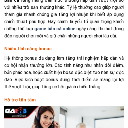
Bắn cá rồng
mang đến mức thưởng hấp dẫn vượt trội so
với nhiều trò săn thưởng khác. Tỷ lệ thưởng cao giúp người
tham gia nhanh chóng gia tăng lợi nhuận khi biết áp dụng
chiến thuật phù hợp. Đây chính là yếu tố quan trọng khiến
những thể loại
game bắn cá online
ngày càng thu hút đông
đảo người chơi mới và giữ chân những người chơi lâu dài.
Nhiều tính năng bonus
Hệ thống bonus đa dạng làm tăng trải nghiệm hấp dẫn và
cơ hội nhận thưởng lớn. Các tính năng như nhân đôi điểm,
bắn pháo hoa, hoặc xuất hiện boss đặc biệt tạo nên sự độc
đáo. Việc kích hoạt bonus đúng thời điểm sẽ mang lại lợi
thế vượt trội, giúp tăng cơ hội giành chiến thắng.
Hỗ trợ tận tâm