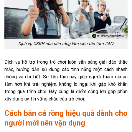
Dịch vụ CSKH của nền tảng làm việc tận tâm 24/7
Dịch vụ hỗ trợ trong trò chơi luôn sẵn sàng giải đáp thắc
mắc, hướng dẫn sử dụng các tính năng một cách nhanh
chóng và chi tiết. Sự tận tâm này giúp người tham gia an
tâm hơn khi trải nghiệm, không lo ngại khi gặp khó khăn
trong quá trình chơi. Đây cũng là điểm cộng lớn góp phần
xây dựng uy tín vững chắc của trò chơi.
Cách bắn cá rồng hiệu quả dành cho
người mới nên vận dụng