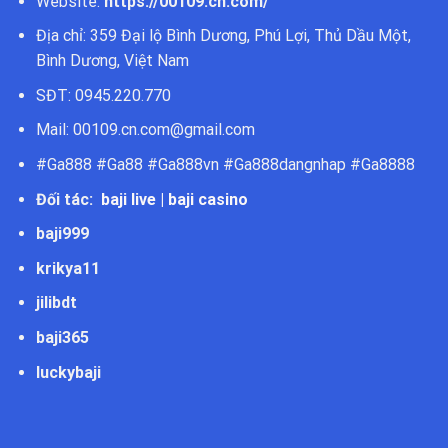
Website:
https://00109.cn.com/
Địa chỉ: 359 Đại lộ Bình Dương, Phú Lợi, Thủ Dầu Một,
Bình Dương, Việt Nam
SĐT: 0945.220.770
Mail: 00109.cn.com@gmail.com
#Ga888 #Ga88 #Ga888vn #Ga888dangnhap #Ga8888
Đối tác:
baji live
|
baji casino
baji999
krikya11
jilibdt
baji365
luckybaji