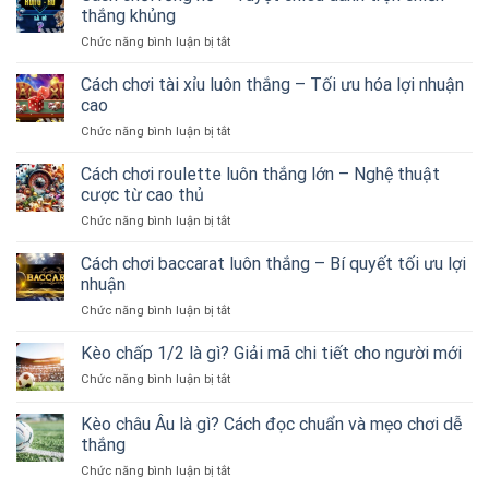
cá
thưởng
thắng khủng
online
hấp
ở
Chức năng bình luận bị tắt
–
dẫn
Cách
Bí
từng
chơi
Cách chơi tài xỉu luôn thắng – Tối ưu hóa lợi nhuận
kíp
giây
rồng
săn
cao
hổ
boss
ở
Chức năng bình luận bị tắt
–
cực
Cách
Tuyệt
khủng
chơi
Cách chơi roulette luôn thắng lớn – Nghệ thuật
chiêu
từ
tài
dành
cược từ cao thủ
xạ
xỉu
trọn
thủ
ở
Chức năng bình luận bị tắt
luôn
chiến
Cách
thắng
thắng
chơi
Cách chơi baccarat luôn thắng – Bí quyết tối ưu lợi
–
khủng
roulette
Tối
nhuận
luôn
ưu
ở
Chức năng bình luận bị tắt
thắng
hóa
Cách
lớn
lợi
chơi
Kèo chấp 1/2 là gì? Giải mã chi tiết cho người mới
–
nhuận
baccarat
Nghệ
cao
ở
Chức năng bình luận bị tắt
luôn
thuật
Kèo
thắng
cược
chấp
Kèo châu Âu là gì? Cách đọc chuẩn và mẹo chơi dễ
–
từ
1/2
Bí
thắng
cao
là
quyết
thủ
ở
Chức năng bình luận bị tắt
gì?
tối
Kèo