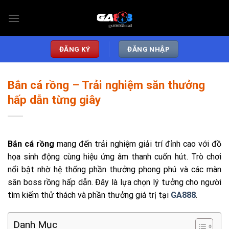
Skip
to
content
ĐĂNG KÝ
ĐĂNG NHẬP
Bắn cá rồng – Trải nghiệm săn thưởng
hấp dẫn từng giây
Bắn cá rồng
mang đến trải nghiệm giải trí đỉnh cao với đồ
họa sinh động cùng hiệu ứng âm thanh cuốn hút. Trò chơi
nổi bật nhờ hệ thống phần thưởng phong phú và các màn
săn boss rồng hấp dẫn. Đây là lựa chọn lý tưởng cho người
tìm kiếm thử thách và phần thưởng giá trị tại
GA888
.
Danh Mục