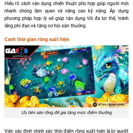
Hiểu rõ cách vận dụng chiến thuật phù hợp giúp người mới
nhanh chóng làm quen và nâng cao kỹ năng. Áp dụng
phương pháp hợp lý sẽ giúp tận dụng tối đa lợi thế, tránh
lãng phí đạn và tăng cơ hội săn thưởng.
Canh thời gian rồng xuất hiện
Ưu tiên săn rồng để gia tăng mức điểm thưởng
Việc xác định chính xác thời điểm rồng xuất hiện là bí quyết