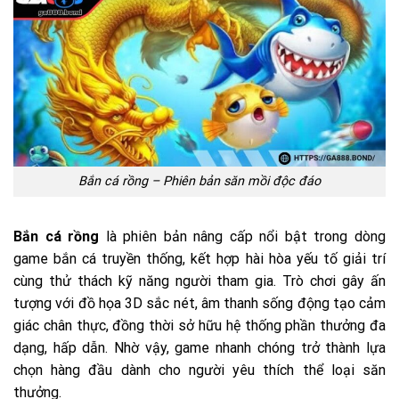
Bắn cá rồng – Phiên bản săn mồi độc đáo
Bắn cá rồng
là phiên bản nâng cấp nổi bật trong dòng
game bắn cá truyền thống, kết hợp hài hòa yếu tố giải trí
cùng thử thách kỹ năng người tham gia. Trò chơi gây ấn
tượng với đồ họa 3D sắc nét, âm thanh sống động tạo cảm
giác chân thực, đồng thời sở hữu hệ thống phần thưởng đa
dạng, hấp dẫn. Nhờ vậy, game nhanh chóng trở thành lựa
chọn hàng đầu dành cho người yêu thích thể loại săn
thưởng.