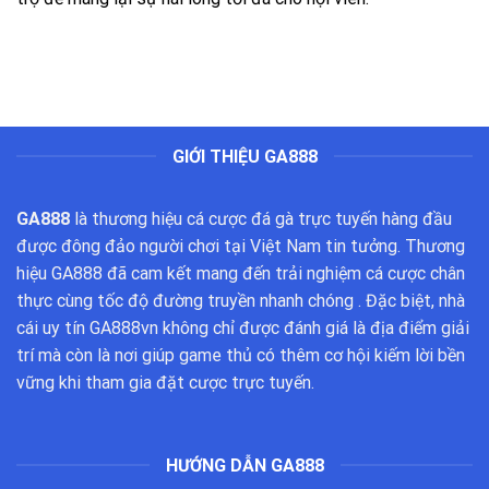
GIỚI THIỆU GA888
GA888
là thương hiệu cá cược đá gà trực tuyến hàng đầu
được đông đảo người chơi tại Việt Nam tin tưởng. Thương
hiệu GA888 đã cam kết mang đến trải nghiệm cá cược chân
thực cùng tốc độ đường truyền nhanh chóng . Đặc biệt, nhà
cái uy tín GA888vn không chỉ được đánh giá là địa điểm giải
trí mà còn là nơi giúp game thủ có thêm cơ hội kiếm lời bền
vững khi tham gia đặt cược trực tuyến.
HƯỚNG DẪN GA888