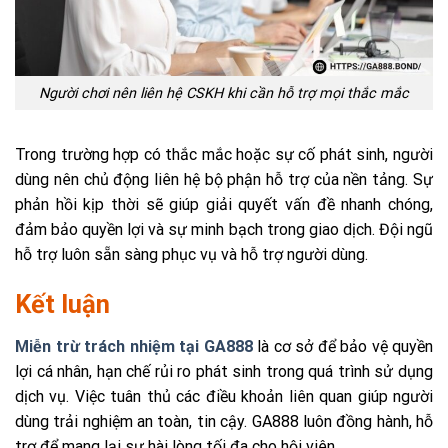
Người chơi nên liên hệ CSKH khi cần hỗ trợ mọi thắc mắc
Trong trường hợp có thắc mắc hoặc sự cố phát sinh, người
dùng nên chủ động liên hệ bộ phận hỗ trợ của nền tảng. Sự
phản hồi kịp thời sẽ giúp giải quyết vấn đề nhanh chóng,
đảm bảo quyền lợi và sự minh bạch trong giao dịch. Đội ngũ
hỗ trợ luôn sẵn sàng phục vụ và hỗ trợ người dùng.
Kết luận
Miễn trừ trách nhiệm tại GA888
là cơ sở để bảo vệ quyền
lợi cá nhân, hạn chế rủi ro phát sinh trong quá trình sử dụng
dịch vụ. Việc tuân thủ các điều khoản liên quan giúp người
dùng trải nghiệm an toàn, tin cậy. GA888 luôn đồng hành, hỗ
trợ để mang lại sự hài lòng tối đa cho hội viên.