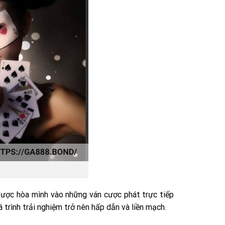
được hòa mình vào những ván cược phát trực tiếp
 trình trải nghiệm trở nên hấp dẫn và liền mạch.