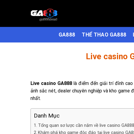
Skip
to
content
GA888
THỂ THAO GA888
Live casino
Live casino GA888
là điểm đến giải trí đỉnh cao
ảnh sắc nét, dealer chuyên nghiệp và kho game đ
nhất.
Danh Mục
Tổng quan sơ lược cần nắm về live casino GA88
Khám phá kho game độc đáo tại live casino GA8