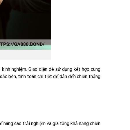
ó kinh nghiệm. Giao diện dễ sử dụng kết hợp cùng
sắc bén, tính toán chi tiết để dẫn đến chiến thắng
ể nâng cao trải nghiệm và gia tăng khả năng chiến