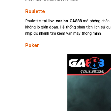
Roulette
Roulette tại
live casino GA888
mô phỏng chân 
không lo gián đoạn. Hệ thống phân tích lịch sử qu
nhịp độ nhanh tìm kiếm vận may thông minh.
Poker