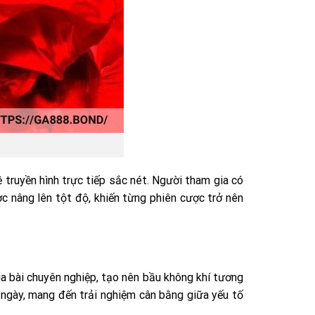
 truyền hình trực tiếp sắc nét. Người tham gia có
c nâng lên tột độ, khiến từng phiên cược trở nên
ia bài chuyên nghiệp, tạo nên bầu không khí tương
 ngày, mang đến trải nghiệm cân bằng giữa yếu tố