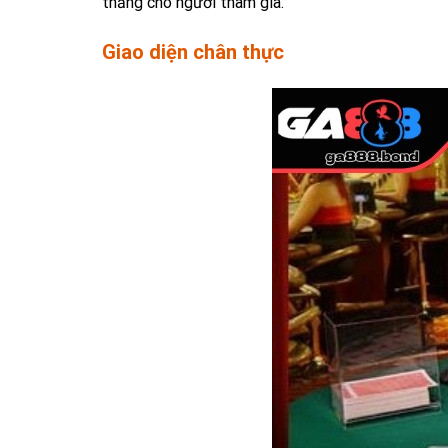
thắng cho người tham gia.
Giao diện chân thực