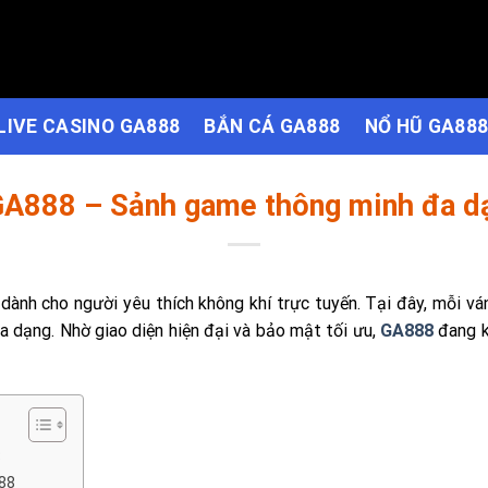
LIVE CASINO GA888
BẮN CÁ GA888
NỔ HŨ GA88
 GA888 – Sảnh game thông minh đa d
 dành cho người yêu thích không khí trực tuyến. Tại đây, mỗi vá
a dạng. Nhờ giao diện hiện đại và bảo mật tối ưu,
GA888
đang k
8
88