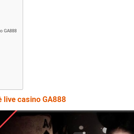
ino GA888
 live casino GA888