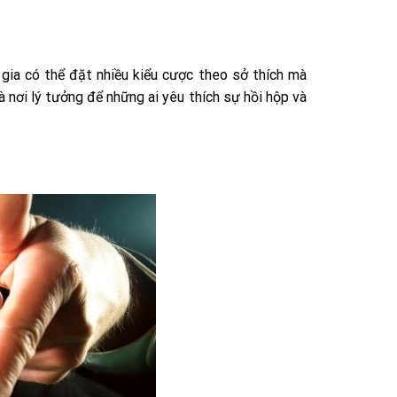
ia có thể đặt nhiều kiểu cược theo sở thích mà
à nơi lý tưởng để những ai yêu thích sự hồi hộp và