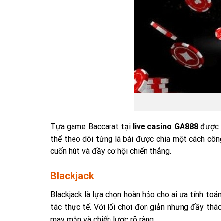
Tựa game Baccarat tại
live casino GA888
được t
thể theo dõi từng lá bài được chia một cách côn
cuốn hút và đầy cơ hội chiến thắng.
Blackjack
Blackjack là lựa chọn hoàn hảo cho ai ưa tính to
tác thực tế. Với lối chơi đơn giản nhưng đầy th
may mắn và chiến lược rõ ràng.